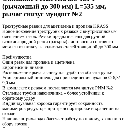
(рычажный до 300 мм) L=535 мм,
рычаг снизус мундшт №2
Трехтрубные резаки для ацетилена и пропана KRASS
Новое поколение трехтрубных резаков с внутрисопловым
смешением газов. Резаки предназначены для ручной
газокислородной резки (раскроя) листового и сортового
металла из низкоуглеродистых сталей толщиной до 300 мм.
Преймущества
Один резак для пропана и ацетилена
Европейский дизайн
Расположение рычага снизу для удобства обхвата ручки
Универсальный ниппель для присоединения рукавов Ø 6,3/
9,0 мм
В комплекте с резаком поставляется мундштук PNM №2
Стальные трубки наконечника – более устойчивы к
обратному удару
Индивидуальная коробка гарантирует сохранность
манометров редуктора при транспортировке и хранении на
складе
Наличие штрих-кода облегчает работу по приему, хранению и
сбору грузов