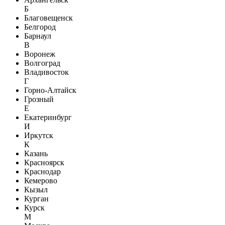
Б
Благовещенск
Белгород
Барнаул
В
Воронеж
Волгоград
Владивосток
Г
Горно-Алтайск
Грозный
Е
Екатеринбург
И
Иркутск
К
Казань
Красноярск
Краснодар
Кемерово
Кызыл
Курган
Курск
М