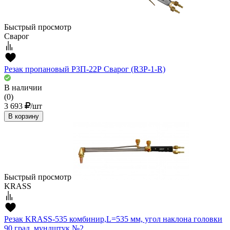
Быстрый просмотр
Сварог
Резак пропановый Р3П-22Р Сварог (R3P-1-R)
В наличии
(0)
3 693
/шт
В корзину
Быстрый просмотр
KRASS
Резак KRASS-535 комбинир,L=535 мм, угол наклона головки
90 град, мундштук №2