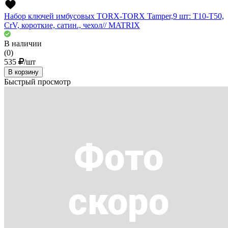
Набор ключей имбусовых TORX-TORX Tamper,9 шт: T10-T50,
CrV, короткие, сатин., чехол// MATRIX
В наличии
(0)
535
/шт
В корзину
Быстрый просмотр