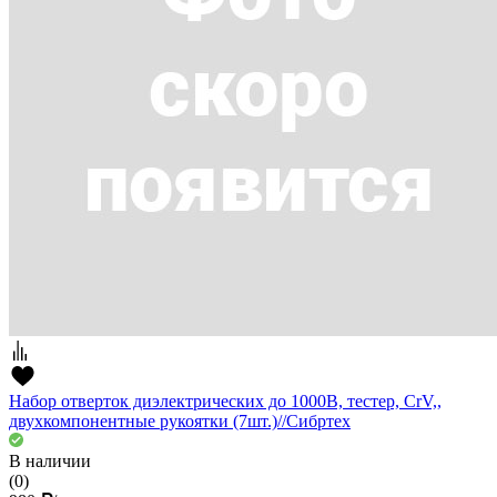
Набор отверток диэлектрических до 1000В, тестер, CrV,,
двухкомпонентные рукоятки (7шт.)//Сибртех
В наличии
(0)