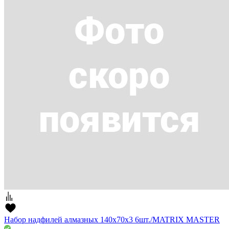
Набор надфилей алмазных 140х70х3 6шт./MATRIX MASTER