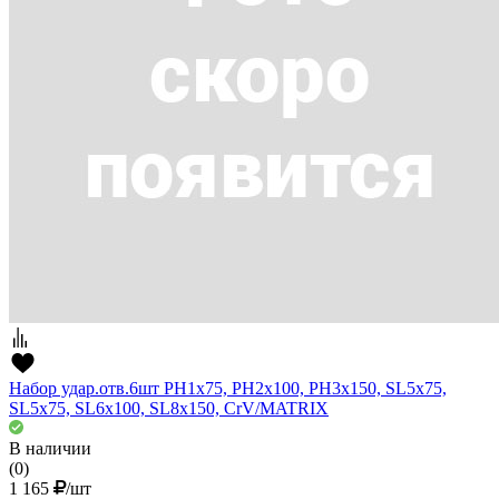
Набор удар.отв.6шт PH1х75, PH2x100, PH3x150, SL5х75,
SL5х75, SL6х100, SL8х150, CrV/MATRIX
В наличии
(0)
1 165
/шт