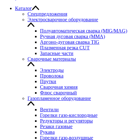
Каталог
Спецпредложения
Электросварочное оборудование
Полуавтоматическая сварка (MIG/MAG)
Ручная дуговая сварка (MMA)
Аргоно-дуговая сварка TIG
Плазменная резка CUT
Запасные части
Сварочные материалы
Электроды
Проволока
Прутки
Сварочная химия
Флюс сварочный
Газопламенное оборудование
Вентили
Горелки газо-кислородные
Редукторы и регуляторы
Резаки газовые
Рукава
Горелки газо-воздушные