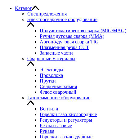
Каталог
Спецпредложения
Электросварочное оборудование
Полуавтоматическая сварка (MIG/MAG)
Ручная дуговая сварка (MMA)
Аргоно-дуговая сварка TIG
Плазменная резка CUT
Запасные части
Сварочные материалы
Электроды
Проволока
Прутки
Сварочная химия
Флюс сварочный
Газопламенное оборудование
Вентили
Горелки газо-кислородные
Редукторы и регуляторы
Резаки газовые
Рукава
Горелки газо-воздушные