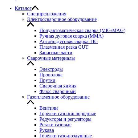
Каталог
Спецпредложения
Электросварочное оборудование
Полуавтоматическая сварка (MIG/MAG)
Ручная дуговая сварка (MMA)
Аргоно-дуговая сварка TIG
Плазменная резка CUT
Запасные части
Сварочные материалы
Электроды
Проволока
Прутки
Сварочная химия
Флюс сварочный
Газопламенное оборудование
Вентили
Горелки газо-кислородные
Редукторы и регуляторы
Резаки газовые
Рукава
Горелки газо-воздушные