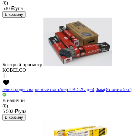
(0)
530
/упа
В корзину
Быстрый просмотр
KOBELCO
Электроды сварочные пост/пер LB-52U д=4,0мм(Япония 5кг)
В наличии
(0)
5 502
/упа
В корзину