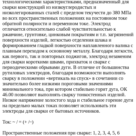
технологическими характеристиками, предназначенный для
сварки конструкций из низкоуглеродистых и
низколегированных сталей с пределом текучести до 380 МПа
во всех пространственных положениях на постоянном токе
обратной полярности и переменном токе. Электрод
отличается относительно слабой чувствительностью к
ржавчине, грунтовке, цинковым покрытиям и т.п. загрязнений
поверхности изделий, легкостью отделения шлака и
формированием гладкой поверхности наплавленного валика с
плавным переходом к основному металлу. Благодаря легкости,
как первого, так и повторных поджигов, электрод незаменим
для сварки короткими швами, прихваток и сварке с
периодическими обрывами дуги. В отличие от большинства
рутиловых электродов, благодаря возможности выполнять
сварку в положении «вертикаль на спуск» в сочетании со
значительно более низкими пороговыми значениями
минимального тока, при котором стабильно горит дуга, ОК
46.00 позволяют выполнять сварку тонкостенных изделий.
Низкое напряжение холостого хода и стабильное горение дуги
на предельно малых токах позволяет использовать эти
электроды для сварки от бытовых источников.
Ток: ~ / = (+ / ̶ )
Пространственные положения при сварке: 1, 2, 3, 4, 5, 6