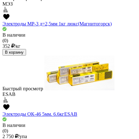
МЭЗ
Электроды МР-3 д=2,5мм 1кг люкс(Магнитогорск)
В наличии
(0)
352
/кг
В корзину
Быстрый просмотр
ESAB
Электроды ОК-46 5мм. 6.6кгESAВ
В наличии
(0)
2 750
/упа