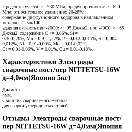
Предел текучести: >= 530 МПа; предел прочности: >= 620
Мпа; относительное удлинение: 26-28%;
содержание диффузионного водорода в наплавленном
металле: <5 мл/100г;
ударная вязкость при -20C0: >= 95 Дж/см2, при -40C0: >= 65
Дж/см2; содержание C <= 0,06%, Si =
0,36-0,70%, Mn = 0,91-1,27%, P = 0,012-0,015%, S = 0,004-
0,012%, Ni = 0,01-0,09%, Mo = 0,01-0,02%,
Cr = 0,01-0,06%, V = 0,01%, Cu = 0,01-0,18%.
Характеристики Электроды
сварочные пост/пер NITTETSU-16W
д=4,0мм(Япония 5кг)
Диаметр
4мм.
Свойства свариваемого металла
для сварки углеродистых сталей
Отзывы Электроды сварочные пост/
пер NITTETSU-16W д=4,0мм(Япония