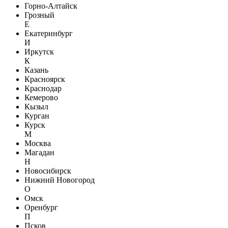
Горно-Алтайск
Грозный
Е
Екатеринбург
И
Иркутск
К
Казань
Красноярск
Краснодар
Кемерово
Кызыл
Курган
Курск
М
Москва
Магадан
Н
Новосибирск
Нижний Новогород
О
Омск
Оренбург
П
Псков