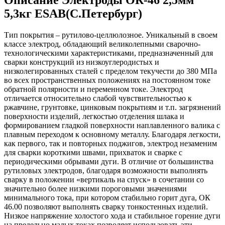
5,3кг ESAB(С.Петербург)
Тип покрытия – рутилово-целлюлозное. Уникальный в своем
классе электрод, обладающий великолепными сварочно-
технологическими характеристиками, предназначенный для
сварки конструкций из низкоуглеродистых и
низколегированных сталей с пределом текучести до 380 МПа
во всех пространственных положениях на постоянном токе
обратной полярности и переменном токе. Электрод
отличается относительно слабой чувствительностью к
ржавчине, грунтовке, цинковым покрытиям и т.п. загрязнений
поверхности изделий, легкостью отделения шлака и
формированием гладкой поверхности наплавленного валика с
плавным переходом к основному металлу. Благодаря легкости,
как первого, так и повторных поджигов, электрод незаменим
для сварки короткими швами, прихваток и сварке с
периодическими обрывами дуги. В отличие от большинства
рутиловых электродов, благодаря возможности выполнять
сварку в положении «вертикаль на спуск» в сочетании со
значительно более низкими пороговыми значениями
минимального тока, при котором стабильно горит дуга, ОК
46.00 позволяют выполнять сварку тонкостенных изделий.
Низкое напряжение холостого хода и стабильное горение дуги
на предельно малых токах позволяет использовать эти