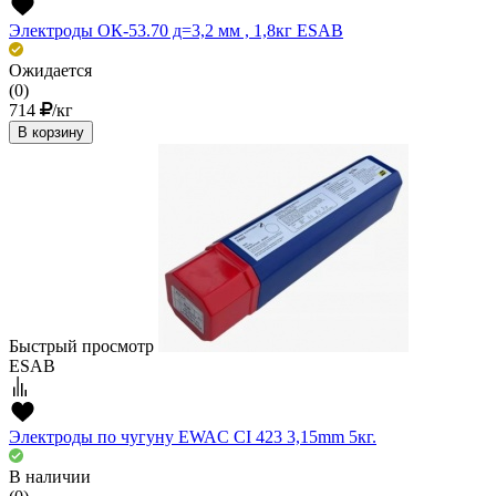
Электроды ОК-53.70 д=3,2 мм , 1,8кг ESAВ
Ожидается
(0)
714
/кг
В корзину
Быстрый просмотр
ESAB
Электроды по чугуну EWAC CI 423 3,15mm 5кг.
В наличии