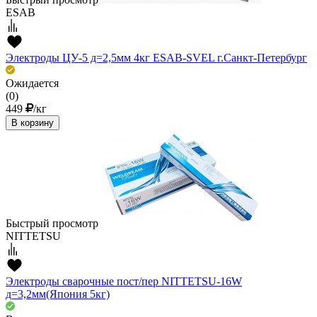
ESAB
Электроды ЦУ-5 д=2,5мм 4кг ESAB-SVEL г.Санкт-Петербург
Ожидается
(0)
449
/кг
В корзину
Быстрый просмотр
NITTETSU
Электроды сварочные пост/пер NITTETSU-16W
д=3,2мм(Япония 5кг)