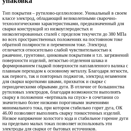
упаковка
Тип покрытия – рутилово-целлюлозное. Уникальный в своем
классе электрод, обладающий великолепными сварочно-
технологическими характеристиками, предназначенный для
сварки конструкций из низкоуглеродистых и
низколегированных сталей с пределом текучести до 380 МПа
во всех пространственных положениях на постоянном токе
обратной полярности и переменном токе. Электрод
отличается относительно слабой чувствительностью к
ржавчине, грунтовке, цинковым покрытиям и т.п. загрязнений
поверхности изделий, легкостью отделения шлака и
формированием гладкой поверхности наплавленного валика с
плавным переходом к основному металлу. Благодаря легкости,
как первого, так и повторных поджигов, электрод незаменим
для сварки короткими швами, прихваток и сварке с
периодическими обрывами дуги. В отличие от большинства
рутиловых электродов, благодаря возможности выполнять
сварку в положении «вертикаль на спуск» в сочетании со
значительно более низкими пороговыми значениями
минимального тока, при котором стабильно горит дуга, ОК
46.00 позволяют выполнять сварку тонкостенных изделий.
Низкое напряжение холостого хода и стабильное горение дуги
на предельно малых токах позволяет использовать эти
электроды для сварки от бытовых источников.