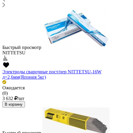
Быстрый просмотр
NITTETSU
Электроды сварочные пост/пер NITTETSU-16W
д=2,6мм(Япония 5кг)
Ожидается
(0)
3 632
/шт
В корзину
Быстрый просмотр