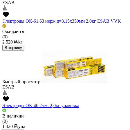
ESAB
Электроды ОК-61.63 нерж д=3,15х350мм 2,0кг ESAB VVK
Ожидается
(0)
2 520
/кг
В корзину
Быстрый просмотр
ESAB
Электроды ОК-46 2мм. 2,0кг упаковка
В наличии
(0)
1 320
/упа