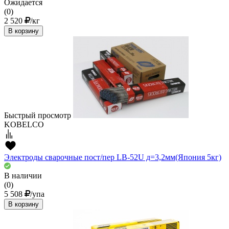
Ожидается
(0)
2 520
/кг
В корзину
Быстрый просмотр
KOBELCO
Электроды сварочные пост/пер LB-52U д=3,2мм(Япония 5кг)
В наличии
(0)
5 508
/упа
В корзину