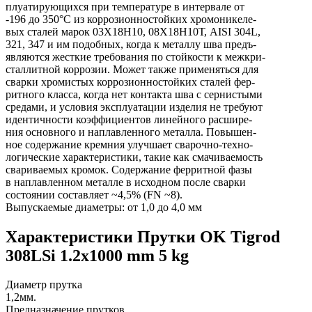
плуатирующихся при температуре в интервале от
-196 до 350°С из коррозионностойких хромоникеле-
вых сталей марок 03Х18Н10, 08Х18Н10Т, AISI 304L,
321, 347 и им подобных, когда к металлу шва предъ-
являются жесткие требования по стойкости к межкри-
сталлитной коррозии. Может также применяться для
сварки хромистых коррозионностойких сталей фер-
ритного класса, когда нет контакта шва с сернистыми
средами, и условия эксплуатации изделия не требуют
идентичности коэффициентов линейного расшире-
ния основного и наплавленного металла. Повышен-
ное содержание кремния улучшает сварочно-техно-
логические характеристики, такие как смачиваемость
свариваемых кромок. Содержание ферритной фазы
в наплавленном металле в исходном после сварки
состоянии составляет ~4,5% (FN ~8).
Выпускаемые диаметры: от 1,0 до 4,0 мм
Характеристики Прутки OK Tigrod
308LSi 1.2x1000 mm 5 kg
Диаметр прутка
1,2мм.
Предназначение прутков