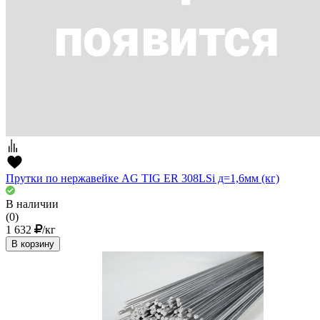
Прутки по нержавейке AG TIG ER 308LSi д=1,6мм (кг)
В наличии
(0)
1 632
/кг
В корзину