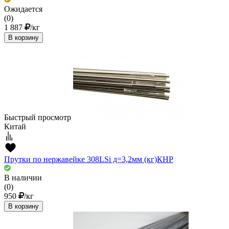
Ожидается
(0)
1 887
/кг
В корзину
Быстрый просмотр
Китай
Прутки по нержавейке 308LSi д=3,2мм (кг)КНР
В наличии
(0)
950
/кг
В корзину