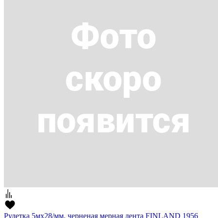
Рулетка 5мх28/мм, черненая мерная лента FINLAND 1956